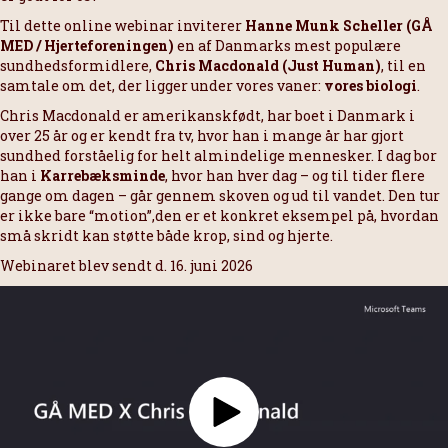
Til dette online webinar inviterer
Hanne Munk Scheller (GÅ
MED / Hjerteforeningen)
en af Danmarks mest populære
sundhedsformidlere,
Chris Macdonald (Just Human)
, til en
samtale om det, der ligger under vores vaner:
vores biologi
.
Chris Macdonald er amerikanskfødt, har boet i Danmark i
over 25 år og er kendt fra tv, hvor han i mange år har gjort
sundhed forståelig for helt almindelige mennesker. I dag bor
han i
Karrebæksminde
, hvor han hver dag – og til tider flere
gange om dagen – går gennem skoven og ud til vandet. Den tur
er ikke bare “motion”,den er et konkret eksempel på, hvordan
små skridt kan støtte både krop, sind og hjerte.
Webinaret blev sendt d. 16. juni 2026