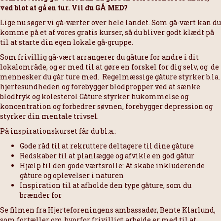
ved blot at gå en tur. Vil du GÅ MED?
Lige nu søger vi gå-værter over hele landet. Som gå-vært kan du
komme på et af vores gratis kurser, så du bliver godt klædt på
til at starte din egen lokale gå-gruppe.
Som frivillig gå-vært arrangerer du gåture for andre i dit
lokalområde, og er med til at gøre en forskel for dig selv, og de
mennesker du går ture med. Regelmæssige gåture styrker b.la.
hjertesundheden og forebygger blodpropper ved at sænke
blodtryk og kolesterol Gåture styrker hukommelse og
koncentration og forbedrer søvnen, forebygger depression og
styrker din mentale trivsel.
På inspirationskurset får du bl.a.:
Gode råd til at rekruttere deltagere til dine gåture
Redskaber til at planlægge og afvikle en god gåtur
Hjælp til den gode værtsrolle: At skabe inkluderende
gåture og oplevelser i naturen
Inspiration til at afholde den type gåture, som du
brænder for
Se filmen fra Hjerteforeningens ambassadør, Bente Klarlund,
som fortæller om hvorfor frivilligt arbejde er med til at