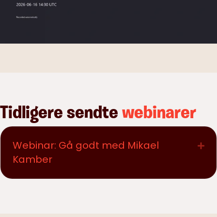
Tidligere sendte
webinarer
Webinar: Gå godt med Mikael
Exp
Kamber