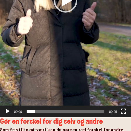
00:00
00:25
Gør en forskel for dig selv og andre
Som frivillig gå-vært kan du gøre en reel forskel for andre,