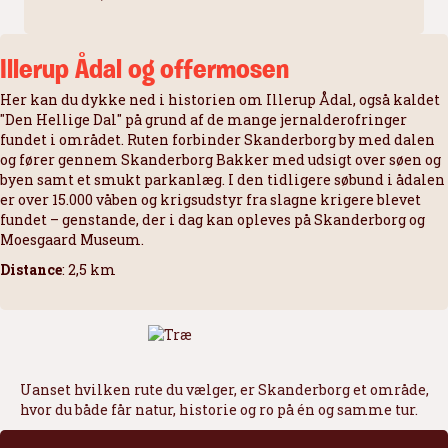
Illerup Ådal og offermosen
Her kan du dykke ned i historien om Illerup Ådal, også kaldet
"Den Hellige Dal" på grund af de mange jernalderofringer
fundet i området. Ruten forbinder Skanderborg by med dalen
og fører gennem Skanderborg Bakker med udsigt over søen og
byen samt et smukt parkanlæg. I den tidligere søbund i ådalen
er over 15.000 våben og krigsudstyr fra slagne krigere blevet
fundet – genstande, der i dag kan opleves på Skanderborg og
Moesgaard Museum.
Distance
: 2,5 km
Uanset hvilken rute du vælger, er Skanderborg et område,
hvor du både får natur, historie og ro på én og samme tur.