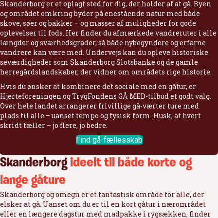
Skanderborg er et oplagt sted for dig, der holder af at gå. Byen
og området omkring byder på enestående natur med både
skove, søer og bakker – og masser af muligheder for gode
oplevelser til fods. Her finder du afmærkede vandreruter i alle
længder og sværhedsgrader, så både nybegyndere og erfarne
vandrere kan være med. Undervejs kan du opleve historiske
seværdigheder som Skanderborg Slotsbanke og de gamle
herregårdslandskaber, der vidner om områdets rige historie.
Hvis du ønsker at kombinere det sociale med en gåtur, er
Hjerteforeningen og TrygFondens GÅ MED-tilbud et godt valg.
Over hele landet arrangerer frivillige gå-værter ture med
plads til alle – uanset tempo og fysisk form. Husk, at hvert
skridt tæller – jo flere, jo bedre.
Find gå-fællesskab
Skanderborg
ideelt til både korte og
lange gåture
Skanderborg og omegn er et fantastisk område for alle, der
elsker at gå. Uanset om du er til en kort gåtur i nærområdet
eller en længere dagstur med madpakke i rygsækken, finder