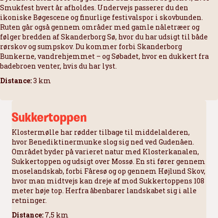
Smukfest hvert år afholdes. Undervejs passerer du den
ikoniske Bøgescene og finurlige festivalspor i skovbunden.
Ruten går også gennem områder med gamle nåletræer og
følger bredden af Skanderborg Sø, hvor du har udsigt til både
rørskov og sumpskov. Du kommer forbi Skanderborg
Bunkerne, vandrehjemmet – og Søbadet, hvor en dukkert fra
badebroen venter, hvis du har lyst.
Distance:
3 km
Sukkertoppen
Klostermølle har rødder tilbage til middelalderen,
hvor Benediktinermunke slog sig ned ved Gudenåen.
Området byder på varieret natur med Klosterkanalen,
Sukkertoppen og udsigt over Mossø. En sti fører gennem
moselandskab, forbi Fåresø og op gennem Højlund Skov,
hvor man midtvejs kan dreje af mod Sukkertoppens 108
meter høje top. Herfra åbenbarer landskabet sig i alle
retninger.
Distance:
7,5 km