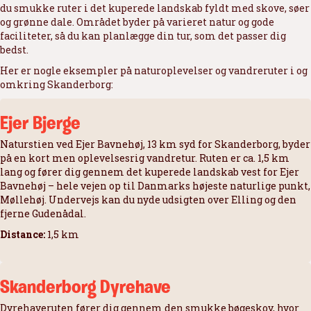
du smukke ruter i det kuperede landskab fyldt med skove, søer
og grønne dale. Området byder på varieret natur og gode
faciliteter, så du kan planlægge din tur, som det passer dig
bedst.
Her er nogle eksempler på naturoplevelser og vandreruter i og
omkring Skanderborg:
Ejer Bjerge
Naturstien ved Ejer Bavnehøj, 13 km syd for Skanderborg, byder
på en kort men oplevelsesrig vandretur. Ruten er ca. 1,5 km
lang og fører dig gennem det kuperede landskab vest for Ejer
Bavnehøj – hele vejen op til Danmarks højeste naturlige punkt,
Møllehøj. Undervejs kan du nyde udsigten over Elling og den
fjerne Gudenådal.
Distance:
1,5 km
Skanderborg Dyrehave
Dyrehaveruten fører dig gennem den smukke bøgeskov, hvor