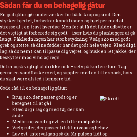
Sådan får du en behagelig gåtur
En god gåtur gør underværker for både krop og sind. Den
styrker hjertet, forbedrer konditionen og hjælper med at
stresse af i en travl hverdag. Men for at få det fulde udbytte er
det vigtigt at forberede sig godt – især hvis du planlægger at gå
langt. Påklædningen har stor betydning. Vælg sko med godt
greb og støtte, så dine fødder har det godt hele vejen. Klæd dig i
lag, så du nemt kan tilpasse dig vejret, og husk en let jakke, der
beskytter mod vind og regn.
Det er også vigtigt at drikke nok – selv på kortere ture. Tag
gerne en vandflaske med, og suppler med en lille snack, hvis
du skal være afsted i længere tid.
Gode råd til en behagelig gåtur:
Brug sko, der passer godt og er
beregnet til at gå i
Klæd dig i lag og med tøj, der kan
ånde
Medbring vand og evt. en lille madpakke
Vælg ruter, der passer til dit niveau og behov
Lav evt. intervalgang så du får pulsen lidt op: