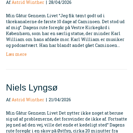
Af
Astrid Winther
|
28/04/2026
Min Gåtur Gennem Livet “Jeg fik tømt godt ud i
tårekanalerne de første 10 dage af Caminoen. Det stod ud
af mig”. Dagens rute foregår på Vestre Kirkegård i
København, som har en særlig statue, der minder Karl
William om hans afdøde mor. Karl William er musiker
og podcastvært. Han har blandt andet gået Caminoen…
Læs mere
Niels Lyngsø
Af
Astrid Winther
|
21/04/2026
Min Gåtur Gennem Livet Det nytter ikke noget at beruse
sig ud af problemerne, det forsvinder de ikke af. Fortsatte
jeg ned ad den vej, ville det ende et kedeligt sted” Dagens
rute foregår i en skov på Østfyn, cirka 20 minutter fra