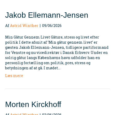
Jakob Ellemann-Jensen
Af
Astrid Winther
|
09/06/2026
Min Gåtur Gennem Livet Gåture, stress og livet efter
politik I dette afsnit af ’Min gåtur gennem livet’ er
gæsten Jakob Ellemann-Jensen, tidligere partiformand
for Venstre og nu vicedirektør i Dansk Erhverv. Under en
solrig gåtur langs Københavns havn udfolder han en
personlig fortælling om politik, pres, stress og
betydningen af at gå. I mødet…
Læs mere
Morten Kirckhoff
Af
Astrid Winther
|
02/06/2026