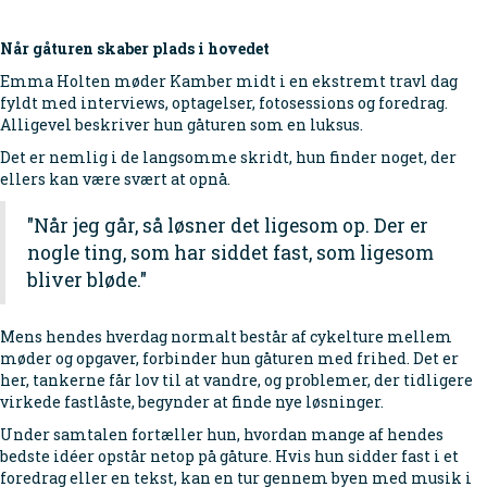
Når gåturen skaber plads i hovedet
Emma Holten møder Kamber midt i en ekstremt travl dag
fyldt med interviews, optagelser, fotosessions og foredrag.
Alligevel beskriver hun gåturen som en luksus.
Det er nemlig i de langsomme skridt, hun finder noget, der
ellers kan være svært at opnå.
"Når jeg går, så løsner det ligesom op. Der er
nogle ting, som har siddet fast, som ligesom
bliver bløde."
Mens hendes hverdag normalt består af cykelture mellem
møder og opgaver, forbinder hun gåturen med frihed. Det er
her, tankerne får lov til at vandre, og problemer, der tidligere
virkede fastlåste, begynder at finde nye løsninger.
Under samtalen fortæller hun, hvordan mange af hendes
bedste idéer opstår netop på gåture. Hvis hun sidder fast i et
foredrag eller en tekst, kan en tur gennem byen med musik i