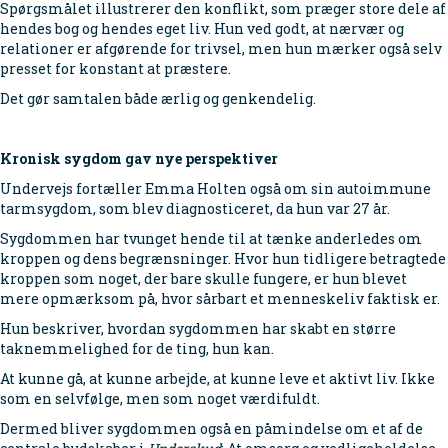
Spørgsmålet illustrerer den konflikt, som præger store dele af
hendes bog og hendes eget liv. Hun ved godt, at nærvær og
relationer er afgørende for trivsel, men hun mærker også selv
presset for konstant at præstere.
Det gør samtalen både ærlig og genkendelig.
Kronisk sygdom gav nye perspektiver
Undervejs fortæller Emma Holten også om sin autoimmune
tarmsygdom, som blev diagnosticeret, da hun var 27 år.
Sygdommen har tvunget hende til at tænke anderledes om
kroppen og dens begrænsninger. Hvor hun tidligere betragtede
kroppen som noget, der bare skulle fungere, er hun blevet
mere opmærksom på, hvor sårbart et menneskeliv faktisk er.
Hun beskriver, hvordan sygdommen har skabt en større
taknemmelighed for de ting, hun kan.
At kunne gå, at kunne arbejde, at kunne leve et aktivt liv. Ikke
som en selvfølge, men som noget værdifuldt.
Dermed bliver sygdommen også en påmindelse om et af de