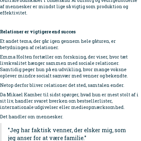
centrale budskaber i
Underskud
: At omsorg og vedligeholdelse
af mennesker er mindst lige så vigtig som produktion og
effektivitet.
Relationer er vigtigere end succes
Et andet tema, der går igen gennem hele gåturen, er
betydningen af relationer.
Emma Holten fortæller om forskning, der viser, hvor tæt
livskvalitet hænger sammen med sociale relationer.
Samtidig peger hun på en udvikling, hvor mange voksne
oplever mindre socialt samvær med venner og bekendte.
Netop derfor bliver relationer det sted, samtalen ender.
Da Mikael Kamber til sidst spørger, hvad hun er mest stolt af i
sit liv, handler svaret hverken om bestsellerlister,
internationale udgivelser eller medieopmærksomhed.
Det handler om mennesker.
"Jeg har faktisk venner, der elsker mig, som
jeg anser for at være familie."