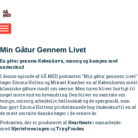
Min Gåtur Gennem Livet
En gåtur gennem København, omsorg og kampen mod
underskud
I denne episode af GÅ MED podcasten "Min gåtur gennem livet"
tager Emma Holten og Mikael Kamber en af Københavns mest
klassiske gåture rundt om søerne. Men turen bliver hurtigt til
noget mere end en byvandring. Den bliver en samtale om
tempo, omsorg, arbejdsliv, fællesskab og de spørgsmål, som
har gjort Emma Holtens prisbelønnede bog
Underskud
til en af
de mest omtalte danske bøger i de senere år.
Podcasten, der er produceret af
Heartbeats
i samarbejde
med
Hjerteforeningen
og
TrygFonden