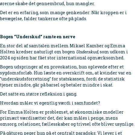
ørerne skabe det gennembrud, hun mangler.
Det er en erfaring, som mange genkender: Når kroppen er i
bevægelse, falder tankerne ofte på plads.
Bogen "Underskud" ramte en nerve
En stor del af samtalen mellem Mikael Kamber og Emma
Holten kredser naturligt om bogen
Underskud
, som udkom i
2024 og siden har fået stor international opmærksomhed.
Bogen udspringer af en provokation, hun oplevede efter et
sygdomsforløb. Hun læste en overskrift om, at kvinder var en
"underskudsforretning" for statskassen, fordi de statistisk
tjener mindre, går på barsel og betaler mindre i skat.
Det satte en større refleksion i gang.
Hvordan måler vi egentlig værdi i samfundet?
For Emma Holten er problemet, at økonomiske modeller
primært værdisætter det, der kan måles i penge, mens
omsorg, relationer, fællesskaber og trivsel ofte bliver usynlige.
På gåturen peger hun på et centralt paradoks: Vi lever i et